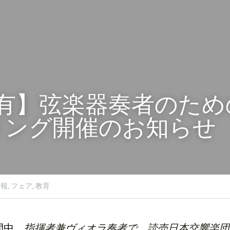
記有】弦楽器奏者のため
リング開催のお知らせ
報,
フェア,
教育
間中、
指揮者兼ヴィオラ奏者で、読売日本交響楽団