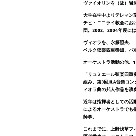
ヴァイオリンを（故）岩
大学在学中よりテレマン
チヒ・ニコライ教会におけ
団。2002、2004年度
ヴィオラを、永籐照夫、
ベルク弦楽四重奏団、バ
オーケストラ活動の他、1
「リュミエール弦楽四重
組み、第3回JILA音楽
ィオラ曲の邦人作品を演奏し
近年は指揮者としての活
によるオーケストラでも
師事。 
これまでに、上野浅草フ