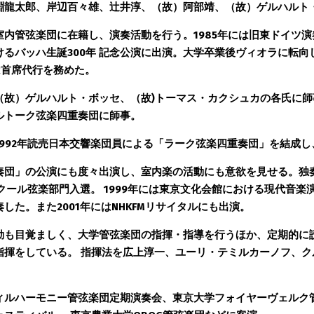
淵龍太郎、岸辺百々雄、辻井淳、（故）阿部靖、（故）ゲルハルト・
室内管弦楽団に在籍し、演奏活動を行う。1985年には旧東ドイツ
るバッハ生誕300年 記念公演に出演。大学卒業後ヴィオラに転向
には首席代行を務めた。 
（故）ゲルハルト・ボッセ、（故)トーマス・カクシュカの各氏に
ルトーク弦楽四重奏団に師事。 
992年読売日本交響楽団員による「ラーク弦楽四重奏団」を結成し
奏団」の公演にも度々出演し、室内楽の活動にも意欲を見せる。独
コンクール弦楽部門入選。 1999年には東京文化会館における現代音
た。また2001年にはNHKFMリサイタルにも出演。 
動も目覚ましく、大学管弦楽団の指揮・指導を行うほか、定期的に
指揮をしている。 指揮法を広上淳一、ユーリ・テミルカーノフ、ク
ィルハーモニー管弦楽団定期演奏会、東京大学フォイヤーヴェルク