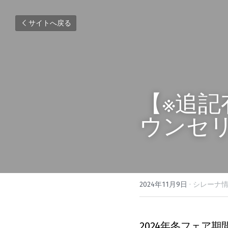
サイトへ戻る
【※追
ウンセ
2024年11月9日
·
シレーナ情
2024年冬フェア期