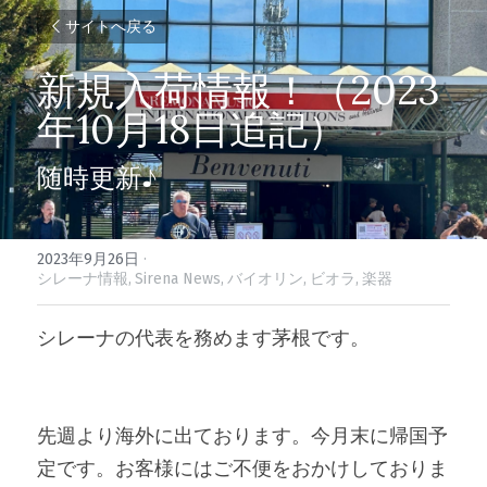
サイトへ戻る
新規入荷情報！（2023
年10月18日追記）
随時更新♪
2023年9月26日
·
シレーナ情報,
Sirena News,
バイオリン,
ビオラ,
楽器
シレーナの代表を務めます茅根です。
先週より海外に出ております。今月末に帰国予
定です。お客様にはご不便をおかけしておりま