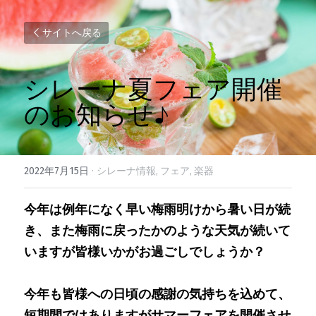
サイトへ戻る
シレーナ夏フェア開催
のお知らせ♪
2022年7月15日
·
シレーナ情報,
フェア,
楽器
今年は例年になく早い梅雨明けから暑い日が続
き、また梅雨に戻ったかのような天気が続いて
いますが皆様いかがお過ごしでしょうか？
今年も皆様への日頃の感謝の気持ちを込めて、
短期間ではありますがサマーフェアを開催させ