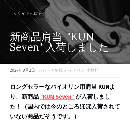
サイトへ戻る
新商品肩当  "KUN 
Seven" 入荷しました
2024年8月2日
·
シレーナ情報,
バイオリン,
小物類
ロングセラーなバイオリン用肩当 KUNよ
り、新商品 
"KUN Seven" 
が入荷しまし
た！（国内では今のところほぼ入荷されて
いない商品だそうです。）