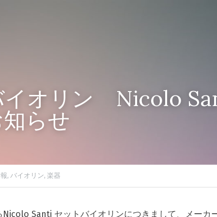
オリン　Nicolo Sa
お知らせ
報,
バイオリン,
楽器
icolo Santi セットバイオリンにつきまして、メー