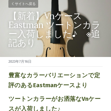
サイトへ戻る
【新着】Vnケース　
Eastman ツートンカラ
ー入荷しました♪　※追
記あり
2023年7月16日
豊富なカラーバリエーションで定
評のあるEastmanケースより
ツートンカラーがお洒落なVnケー
スが入荷しました♪