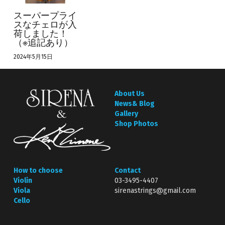
検索
スーパープライ
スなチェロが入
荷しました！
Online SHOP
（※追記あり）
2024年5月15日
About Us
News& Blog
Gallery
Shop Photos
How to choose
Contact
Violin
03-3495-4407
Viola
sirenastrings@gmail.com
Cello