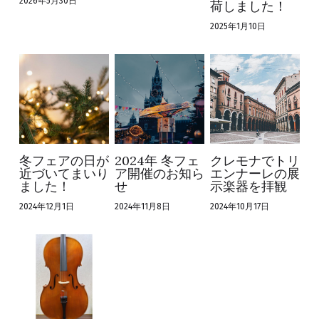
2026年5月30日
荷しました！
2025年1月10日
Stock
Rental
Repair Services
Restoration
冬フェアの日が
2024年 冬フェ
クレモナでトリ
Staff
近づいてまいり
ア開催のお知ら
エンナーレの展
ました！
せ
示楽器を拝観
Q&A
2024年12月1日
2024年11月8日
2024年10月17日
Location
SNS
Contact