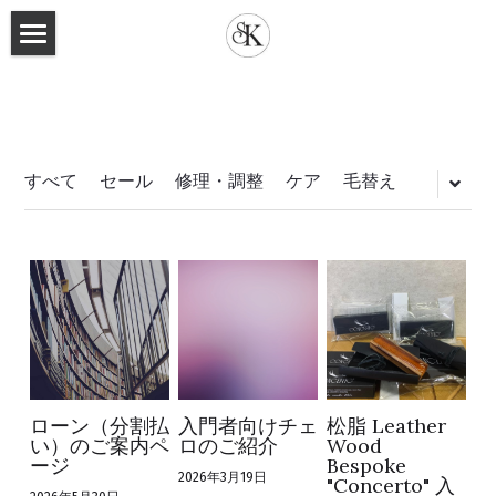
Sirena Fine Violins
Home
Calendar
すべて
セール
修理・調整
ケア
毛替え
News&Blog
Workshop photos
Shop Photos
About Us
ローン（分割払
入門者向けチェ
松脂 Leather
How to choose
い）のご案内ペ
ロのご紹介
Wood
ージ
Bespoke
2026年3月19日
"Concerto" 入
For Beginners